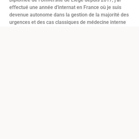
effectué une année d’internat en France où je suis
devenue autonome dans la gestion de la majorité des
urgences et des cas classiques de médecine interne
des petits animaux.
Après plusieurs collaborations à Bruxelles, je pose
mes bagages pour du long terme à Schaerbeek pour
soigner vos poilus !
Suite à une formation complète en échographie
abdominale (Néoanimalia), je possède mon propre
appareil et je me rends également dans d’autres
cabinets bruxellois pour cet examen complémentaire.
Je parle couramment Anglais et serait heureuse de
vous accueillir en Anglais afin de faciliter la
communication et de vous offrir le meilleur suivi